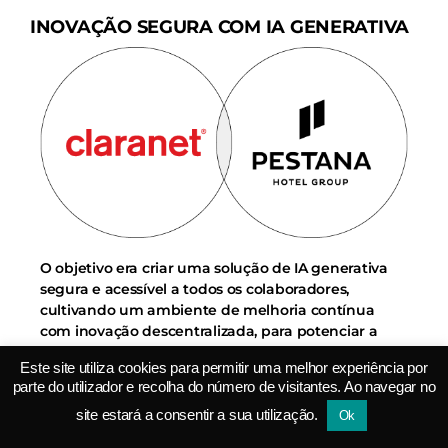
INOVAÇÃO SEGURA COM IA GENERATIVA
O objetivo era criar uma solução de IA generativa
segura e acessível a todos os colaboradores,
cultivando um ambiente de melhoria contínua
com inovação descentralizada, para potenciar a
eficiência, tornar a segurança de dados uma
Este site utiliza cookies para permitir uma melhor experiência por
prioridade e a organização mais ágil e adaptável.
parte do utilizador e recolha do número de visitantes. Ao navegar no
Nesse sentido, o Pestana Hotel Group fez uma
parceria com a Claranet Portugal, que desenvolveu
site estará a consentir a sua utilização.
Ok
uma solução que responde aos requisitos de forma